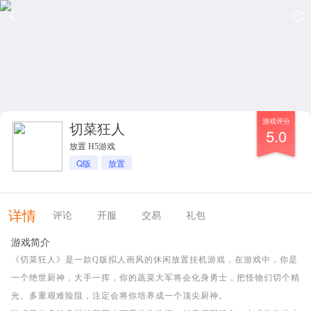
游戏评分
切菜狂人
5.0
放置 H5游戏
Q版
放置
详情
评论
开服
交易
礼包
游戏简介
《切菜狂人》是一款Q版拟人画风的休闲放置挂机游戏，在游戏中，你是
一个绝世厨神，大手一挥，你的蔬菜大军将会化身勇士，把怪物们切个精
光。多重艰难险阻，注定会将你培养成一个顶尖厨神。