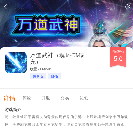
游戏评分
万道武神（魂环GM刷
5.0
充）
放置 21.68MB
破解版
修仙
详情
评论
开服
交易
礼包
游戏简介
是一款修仙和宇宙科技为背景的现代修仙手游。上线暴揍策划拿十万年魂
环、免费刷充可以拿所有累充奖励，还有首充等海量奖励全部靠手速拿！