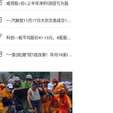
威领股<份>上半年净利!润扭亏为盈
一;汽解放11月17日大宗交易成交1101.49万元
科创—板平均股价41.13元，8股股价超300元
“一查{就}撤”彻?底改善！年内16家IPO抽查企业无撤单