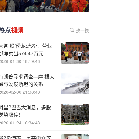
热点
视频
换一换
天普‘股’份龙:虎榜：营业
部净卖出574.47万元
2026-01-30 18:19:43
特朗普寻求调查—摩:根大
通与爱泼斯坦的关系
2026-02-06 21:36:43
阿里?巴巴大消息，多股
逆势涨停！
2026-01-24 16:34:43
涉?负债率、屠宰肉食等