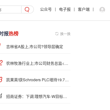
公众号
电子报
客户端
时报
热榜
换一换
吉林省A股上,市公司?领导层确定
农林牧渔行业上;市公司财务总监<观>察：金龙鱼财务总监陆玟妤年薪高达400万元 排第三
凯莱英!获Schroders PLC增持19.76万股 每股作价约96.75港元
招商证券：下调:理想汽车-W目标价至74港元 下调至“中性”评级