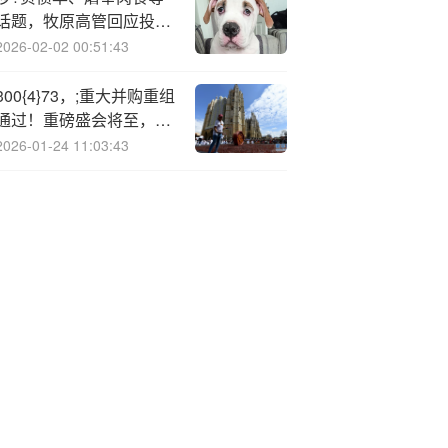
话题，牧原高管回应投资
者
2026-02-02 00:51:43
300{4}73，;重大并购重组
通过！重磅盛会将至，核
电增长预期强劲，9只概
2026-01-24 11:03:43
念股“蠢蠢欲动”