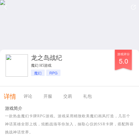
游戏评分
龙之岛战纪
5.0
魔幻 H5游戏
魔幻
RPG
详情
评论
开服
交易
礼包
游戏简介
一款热血魔幻卡牌RPG游戏。游戏采用精致欧美魔幻画风打造，几百个
神话英雄全部上线，炫酷战场等你加入，抽取心仪的SSR卡牌，搭配阵容
挑战神话世界。