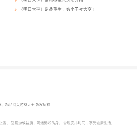
《明日大亨》​店铺抢生意玩法介绍
《明日大亨》逆袭重生，穷小子变大亨！
游戏推荐、精品网页游戏大全 版权所有
上当。 适度游戏益脑，沉迷游戏伤身。 合理安排时间，享受健康生活。