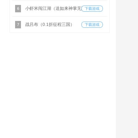
小虾米闯江湖（送如来神掌无限充）
下载游戏
战吕布（0.1折征程三国）
下载游戏