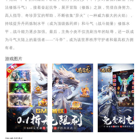
法修炼斗气），接着奋起抗争，展开冒险（修炼）之旅，凭借自身努力、
高人指导、奇珍异宝的帮助，不断收集“异火”（一种威力极大的火焰），
持续提升丹药炼制水平（成为顶级炼药师）和斗气（战斗能量）修炼水
平，战斗能力逐步加强。最后，主角小炎不仅洗刷当年的耻辱，还一跃成
为斗气大陆上的最强者——“斗帝”，成为该世界秩序守护者和最高权力拥
有者。
游戏图片