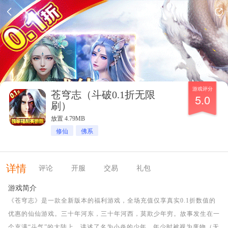
游戏评分
苍穹志（斗破0.1折无限
5.0
刷）
放置 4.79MB
修仙
佛系
详情
评论
开服
交易
礼包
游戏简介
《苍穹志》是一款全新版本的福利游戏，全场充值仅享真实0.1折数值的
优惠的仙仙游戏。三十年河东，三十年河西，莫欺少年穷。故事发生在一
个充满“斗气”的大陆上，讲述了名为小炎的少年，年少时被视为废物（无