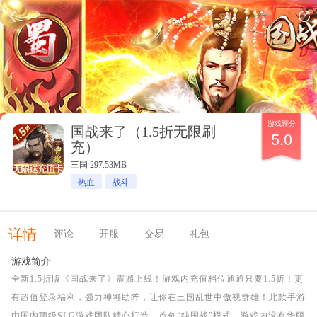
游戏评分
国战来了（1.5折无限刷
5.0
充）
三国 297.53MB
热血
战斗
详情
评论
开服
交易
礼包
游戏简介
全新1.5折版《国战来了》震撼上线！游戏内充值档位通通只要1.5折！更
有超值登录福利，强力神将助阵，让你在三国乱世中傲视群雄！此款手游
由国内顶级SLG游戏团队精心打造，首创“纯国战”模式，游戏内没有华丽