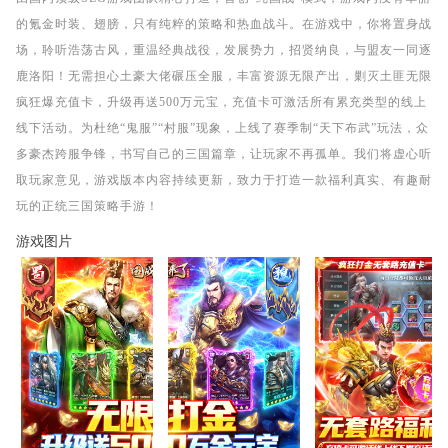
的氪金时装、翅膀，只有纯粹的策略和热血战斗。在游戏中，你将置身战
场，聆听浩荡古风，重温经典战役，发展势力，招贤纳良，与盟友一同逐
鹿洛阳！无需担心土豪大佬碾压全服，丰富资源无限产出，剿灭土匪无限
疯狂爆充值卡，升级再送500万元宝，充值卡可激活所有累充类型的线上
线下活动。为杜绝“鬼服”“村服”现象，上线了赛季制“天下布武”玩法，众
多豪杰跨服争锋，书写自己的三国篇章，让玩家不再孤单。我们将虚心听
取玩家意见，游戏版本内容持续更新，致力于打造一款福利真实、有趣耐
玩的正统三国策略手游！
游戏图片